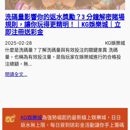
洗碼量影響你的返水獎勵？3 分鐘解密賭場
規則，讓你玩得更精明！｜KG娛樂城｜立
即注冊送彩金
2025-02-28
KG娛樂城
什麼是洗碼量？了解洗碼量與有效投注的關鍵差異 洗碼
量，也稱為有效投注量，是指玩家在娛樂城進行的合格投
注總額，無…
閱讀全文…
KG娛樂城
為強勢崛起的最新線上娛樂城，日日
返水無上限，每日簽到送彩金活動讓你手上籌碼