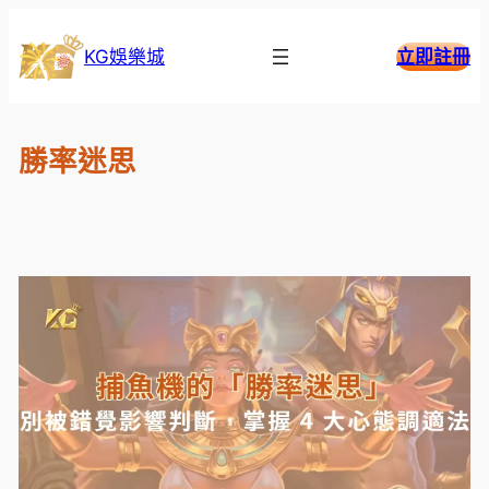
跳
至
KG娛樂城
立即註冊
主
要
內
勝率迷思
容