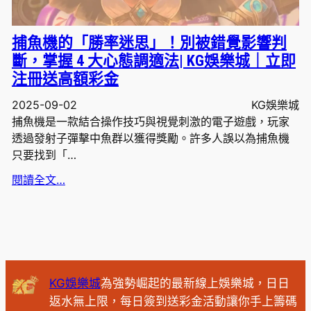
捕魚機的「勝率迷思」！別被錯覺影響判
斷，掌握 4 大心態調適法| KG娛樂城｜立即
注冊送高額彩金
2025-09-02
KG娛樂城
捕魚機是一款結合操作技巧與視覺刺激的電子遊戲，玩家
透過發射子彈擊中魚群以獲得獎勵。許多人誤以為捕魚機
只要找到「…
閱讀全文…
KG娛樂城
為強勢崛起的最新線上娛樂城，日日
返水無上限，每日簽到送彩金活動讓你手上籌碼