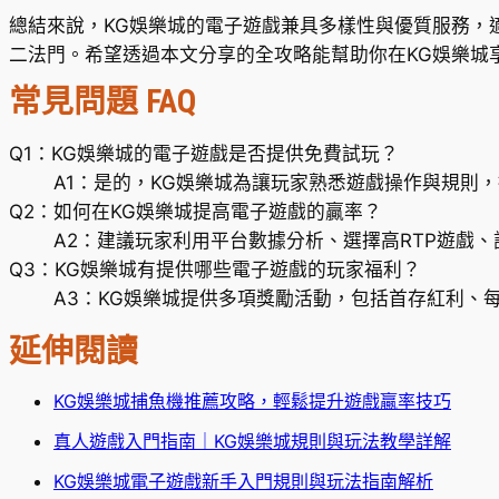
總結來說，KG娛樂城的電子遊戲兼具多樣性與優質服務，
二法門。希望透過本文分享的全攻略能幫助你在KG娛樂城
常見問題 FAQ
Q1：KG娛樂城的電子遊戲是否提供免費試玩？
A1：是的，KG娛樂城為讓玩家熟悉遊戲操作與規則
Q2：如何在KG娛樂城提高電子遊戲的贏率？
A2：建議玩家利用平台數據分析、選擇高RTP遊戲
Q3：KG娛樂城有提供哪些電子遊戲的玩家福利？
A3：KG娛樂城提供多項獎勵活動，包括首存紅利、
延伸閱讀
KG娛樂城捕魚機推薦攻略，輕鬆提升遊戲贏率技巧
真人遊戲入門指南｜KG娛樂城規則與玩法教學詳解
KG娛樂城電子遊戲新手入門規則與玩法指南解析