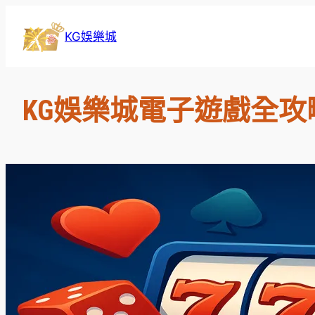
跳
至
KG娛樂城
主
要
內
KG娛樂城電子遊戲全攻
容