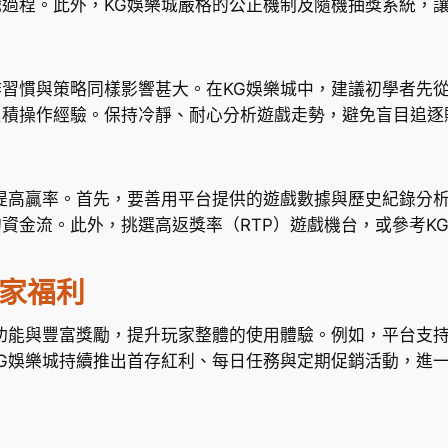
過程。此外，KG娛樂城嚴格的公正機制及隨機抽獎系統，
習慣與策略同樣影響甚大。在KG娛樂城中，建議初學者先
累積操作經驗。保持冷靜、耐心分析遊戲走勢，避免盲目追逐
提高贏率。首先，要善用平台提供的遊戲數據與歷史紀錄分
資金流。此外，挑選高返獎率（RTP）遊戲機台，或參考K
。
玩家福利
功能與豐富獎勵，提升玩家整體的使用體驗。例如，平台支
G娛樂城持續推出首存紅利、每日任務與定期促銷活動，進