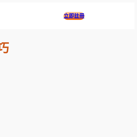
立即註冊
巧