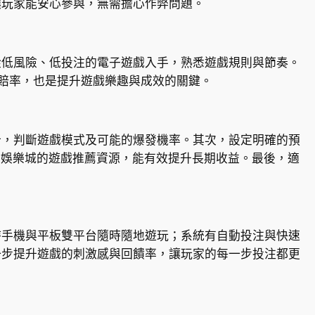
讓玩家能安心參與，無需擔心作弊問題。
從低風險、低投注的電子遊戲入手，熟悉遊戲規則與節奏。
賠率，也是提升遊戲樂趣與成效的關鍵。
析，判斷遊戲模式及可能的爆發機率。其次，設定明確的預
G娛樂城的遊戲推薦資源，能有效提升長期收益。最後，適
持手機與平板雙平台隨時隨地遊玩；系統有自動投注與快速
一步提升遊戲的刺激感與回饋率，讓玩家的每一步投注都更