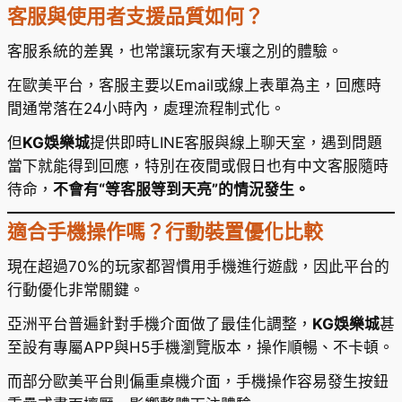
客服與使用者支援品質如何？
客服系統的差異，也常讓玩家有天壤之別的體驗。
在歐美平台，客服主要以Email或線上表單為主，回應時
間通常落在24小時內，處理流程制式化。
但
KG娛樂城
提供即時LINE客服與線上聊天室，遇到問題
當下就能得到回應，特別在夜間或假日也有中文客服隨時
待命，
不會有“等客服等到天亮”的情況發生。
適合手機操作嗎？行動裝置優化比較
現在超過70%的玩家都習慣用手機進行遊戲，因此平台的
行動優化非常關鍵。
亞洲平台普遍針對手機介面做了最佳化調整，
KG娛樂城
甚
至設有專屬APP與H5手機瀏覽版本，操作順暢、不卡頓。
而部分歐美平台則偏重桌機介面，手機操作容易發生按鈕