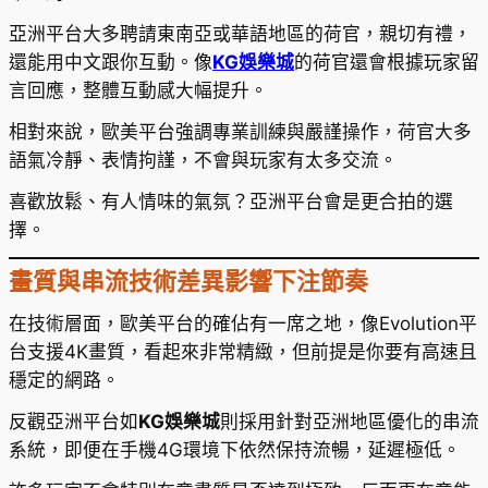
亞洲平台大多聘請東南亞或華語地區的荷官，親切有禮，
還能用中文跟你互動。像
KG娛樂城
的荷官還會根據玩家留
言回應，整體互動感大幅提升。
相對來說，歐美平台強調專業訓練與嚴謹操作，荷官大多
語氣冷靜、表情拘謹，不會與玩家有太多交流。
喜歡放鬆、有人情味的氣氛？亞洲平台會是更合拍的選
擇。
畫質與串流技術差異影響下注節奏
在技術層面，歐美平台的確佔有一席之地，像Evolution平
台支援4K畫質，看起來非常精緻，但前提是你要有高速且
穩定的網路。
反觀亞洲平台如
KG娛樂城
則採用針對亞洲地區優化的串流
系統，即便在手機4G環境下依然保持流暢，延遲極低。