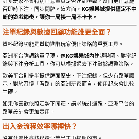
許多玩家不會特別在意畫質是否達到極致，反而更在意能
否即時下注、同步開牌。這方面，
KG娛樂城提供穩定不中
斷的遊戲節奏，讓你一局接一局不卡卡。
注單紀錄與數據回顧功能誰更全面？
資料紀錄功能是幫助進階玩家優化策略的重要工具。
亞洲平台強調路單呈現，像
KG娛樂城
內建趨勢圖、勝率紀
錄與下注分析工具，你可以根據過去下注數據調整策略。
歐美平台則多半提供牌面歷史、下注紀錄，但少有路單顯
示，對於習慣「看路」的亞洲玩家而言，使用起來會比較
生硬。
如果你喜歡依照走勢下閒莊、講求統計邏輯，亞洲平台的
路單設計會更加實用。
出入金流程效率哪裡快？
沒有什麼比贏錢後還要等半天更掃興的事。