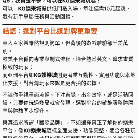
Q5：我資金不多，可以在KG娛樂城玩嗎？
可以。
KG娛樂城
提供低門檻入場，每注僅需10元起跳，
還有新手專屬任務與活動回饋。
結語：選對平台比選對牌更重要
真人百家樂雖然規則簡單，但背後的遊戲體驗卻千差萬
別。
歐美平台偏向專業與制式流程，適合熟悉英文、追求畫質
極致的玩家；
而亞洲平台如
KG娛樂城
則更著重互動性、實用功能與本地
化支援，對台灣玩家來說是更合拍的選擇。
不論你重視畫面流暢、下注直覺、出金效率，或是活動回
饋，只要你玩過幾局就會發現，選對平台的確能讓整體勝
率與體驗同步提升。
與其追求所謂「國際品牌」，不如選擇真正了解你的娛樂
平台，像
KG娛樂城
這樣全面支援、功能完整、適合各種玩