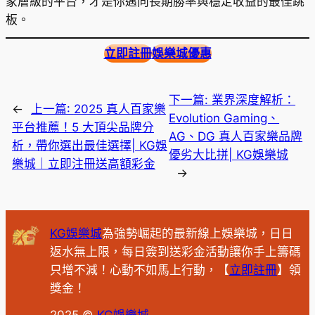
家層級的平台，才是你邁向長期勝率與穩定收益的最佳跳
板。
立即註冊
娛樂城優惠
下一篇:
業界深度解析：
←
上一篇:
2025 真人百家樂
Evolution Gaming、
平台推薦！5 大頂尖品牌分
AG、DG 真人百家樂品牌
析，帶你選出最佳選擇| KG娛
優劣大比拼| KG娛樂城
樂城｜立即注冊送高額彩金
→
KG娛樂城
為強勢崛起的最新線上娛樂城，日日
返水無上限，每日簽到送彩金活動讓你手上籌碼
只增不減！心動不如馬上行動，【
立即註冊
】領
獎金！