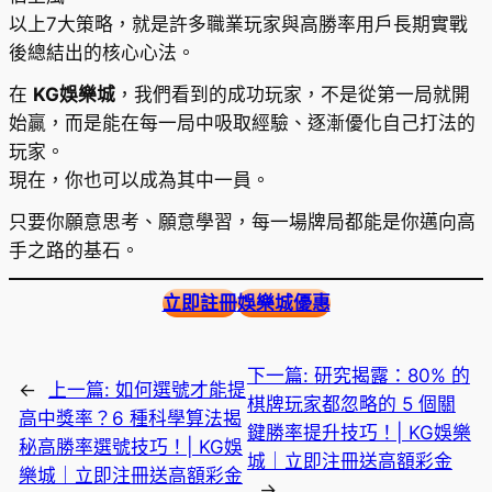
以上7大策略，就是許多職業玩家與高勝率用戶長期實戰
後總結出的核心心法。
在
KG娛樂城
，我們看到的成功玩家，不是從第一局就開
始贏，而是能在每一局中吸取經驗、逐漸優化自己打法的
玩家。
現在，你也可以成為其中一員。
只要你願意思考、願意學習，每一場牌局都能是你邁向高
手之路的基石。
立即註冊
娛樂城優惠
下一篇:
研究揭露：80% 的
←
上一篇:
如何選號才能提
棋牌玩家都忽略的 5 個關
高中獎率？6 種科學算法揭
鍵勝率提升技巧！| KG娛樂
秘高勝率選號技巧！| KG娛
城｜立即注冊送高額彩金
樂城｜立即注冊送高額彩金
→