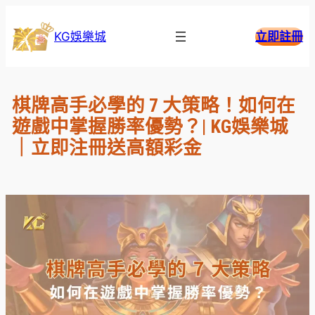
跳
至
KG娛樂城
立即註冊
主
要
內
棋牌高手必學的 7 大策略！如何在
容
遊戲中掌握勝率優勢？| KG娛樂城
｜立即注冊送高額彩金