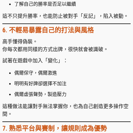
了解自己的勝率是否足以繼續
這不只提升勝率，也能防止被對手「反記」，陷入被動。
6. 不輕易暴露自己的打法與風格
高手懂得偽裝。
你每次都用同樣的方式出牌，很快就會被識破。
試著在遊戲中加入「變化」：
偶爾保守，偶爾激進
明明有好牌卻選擇不加注
偶爾虛張聲勢，製造壓力
這種做法能讓對手無法掌握你，也為自己創造更多操作空
間。
7. 熟悉平台與賽制，讓規則成為優勢