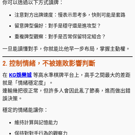
你可以透過以下方式讀牌：
注意對方出牌速度：慢表示思考多，快則可能是套路
留意牌型偏好：對手是穩守還是進攻型？
重複牌型觀察：對手是否常保留特定組合？
一旦能讀懂對手，你就能比他早一步布局，掌握主動權。
2. 控制情緒，不被連敗影響判斷
在
KG娛樂城
等高水準棋牌平台上，高手之間最大的差距
就是「情緒穩定度」。
連輸幾把很正常，但許多人會因此亂了節奏，進而做出錯
誤決策。
穩定的情緒能讓你：
維持計算與記憶能力
保持對對手行為的觀察力